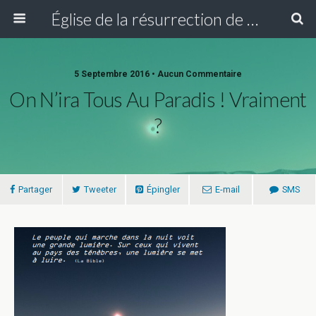
Église de la résurrection de Paris
5 Septembre 2016 • Aucun Commentaire
On N’ira Tous Au Paradis ! Vraiment
?
Partager
Tweeter
Épingler
E-mail
SMS