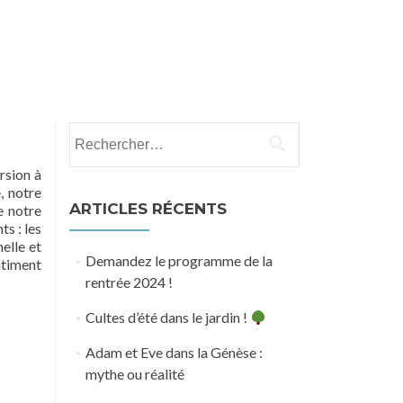
e
Groupe de partage biblique et de prière
Don
Rechercher :
rsion à
, notre
ARTICLES RÉCENTS
e notre
s : les
nelle et
Demandez le programme de la
bâtiment
rentrée 2024 !
Cultes d’été dans le jardin !
Adam et Eve dans la Génèse :
mythe ou réalité