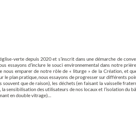
Culte
Contact
Venir
Menu
La démarche Eglise Vert
 église-verte depuis 2020 et s’inscrit dans une démarche de conve
, nous essayons d’inclure le souci environnemental dans notre prière
 nous emparer de notre rôle de « liturge » de la Création, et qu
r le plan pratique, nous essayons de progresser sur différents point
s souvent que de raison), les déchets (en faisant la vaisselle frater
la sensibilisation des utilisateurs de nos locaux et l’isolation du 
tenant en double vitrage)…