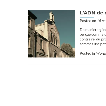
L’ADN de n
Posted on
16 n
De manière génér
perçue comme dép
contraire du pr
sommes une petit
Posted in
Inform
Posts
navigation