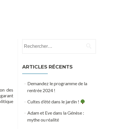
e
Groupe de partage biblique et de prière
Don
Rechercher :
ARTICLES RÉCENTS
Demandez le programme de la
ion des
rentrée 2024 !
 garant
litique
Cultes d’été dans le jardin !
Adam et Eve dans la Génèse :
mythe ou réalité