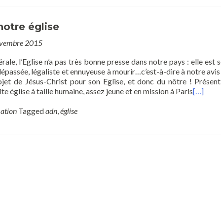
otre église
ovembre 2015
ale, l’Eglise n’a pas très bonne presse dans notre pays : elle est 
assée, légaliste et ennuyeuse à mourir…c’est-à-dire à notre avis 
ojet de Jésus-Christ pour son Eglise, et donc du nôtre ! Présen
e église à taille humaine, assez jeune et en mission à Paris
[…]
ation
Tagged
adn
,
église