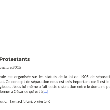
Culte
Contact
Venir
Menu
La démarche Eglise Vert
 Protestants
ovembre 2015
cale est organisée sur les statuts de la loi de 1905 de séparat
Etat. Ce concept de séparation nous est très important car il est le
ligieuse. Jésus lui-même a fait cette distinction entre le domaine po
« donner à César ce qui est à
[…]
ation
Tagged
laïcité
,
protestant