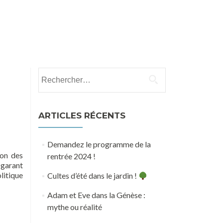
e
Groupe de partage biblique et de prière
Don
Rechercher :
ARTICLES RÉCENTS
Demandez le programme de la
ion des
rentrée 2024 !
 garant
litique
Cultes d’été dans le jardin !
Adam et Eve dans la Génèse :
mythe ou réalité