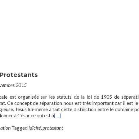
Culte
Contact
Venir
Menu
La démarche Eglise Vert
 Protestants
ovembre 2015
cale est organisée sur les statuts de la loi de 1905 de séparat
Etat. Ce concept de séparation nous est très important car il est le
ligieuse. Jésus lui-même a fait cette distinction entre le domaine po
« donner à César ce qui est à
[…]
ation
Tagged
laïcité
,
protestant